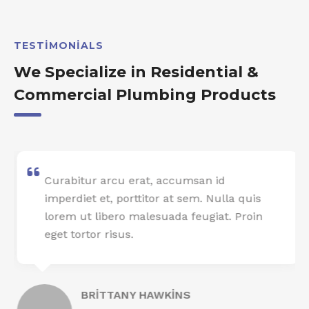
TESTIMONIALS
We Specialize in Residential &
Commercial Plumbing Products
Curabitur arcu erat, accumsan id
imperdiet et, porttitor at sem. Nulla quis
lorem ut libero malesuada feugiat. Proin
eget tortor risus.
BRITTANY HAWKINS