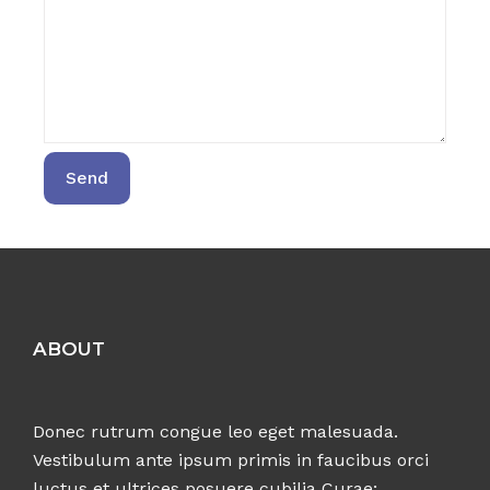
ABOUT
Donec rutrum congue leo eget malesuada.
Vestibulum ante ipsum primis in faucibus orci
luctus et ultrices posuere cubilia Curae;